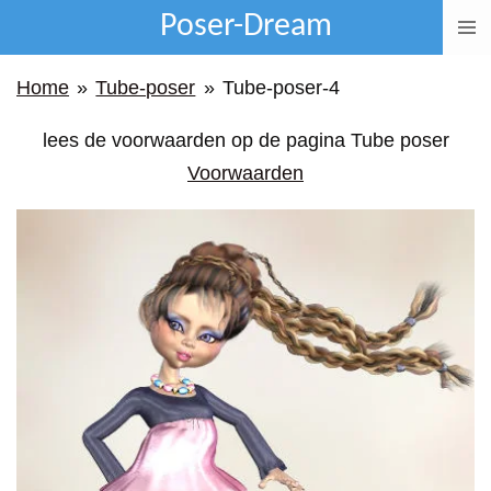
Poser-Dream
Ga
direct
Home
»
Tube-poser
»
Tube-poser-4
naar
de
lees de voorwaarden op de pagina Tube poser
hoofdinhoud
Voorwaarden