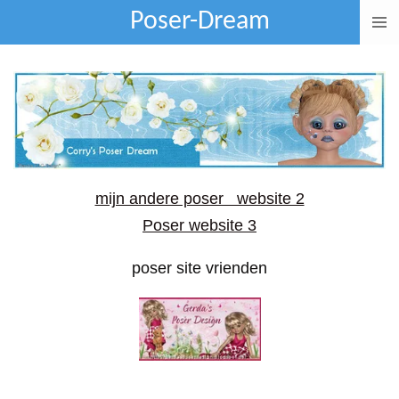
Poser-Dream
Ga
direct
naar
de
hoofdinhoud
mijn andere poser website 2
Poser website 3
poser site vrienden