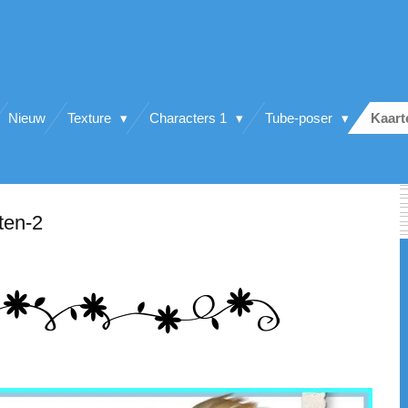
Nieuw
Texture
Characters 1
Tube-poser
Kaar
ten-2