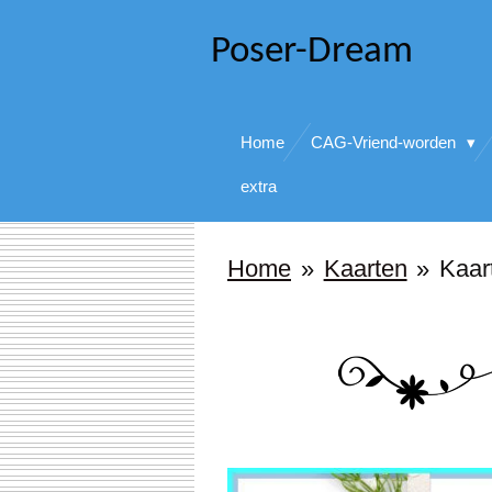
Ga
Poser-Dream
direct
naar
Home
CAG-Vriend-worden
de
hoofdinhoud
extra
Home
»
Kaarten
»
Kaar