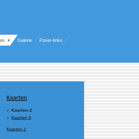
ten
Galerie
Poser-links
Kaarten
Kaarten-2
Kaarten-3
Kaarten-1