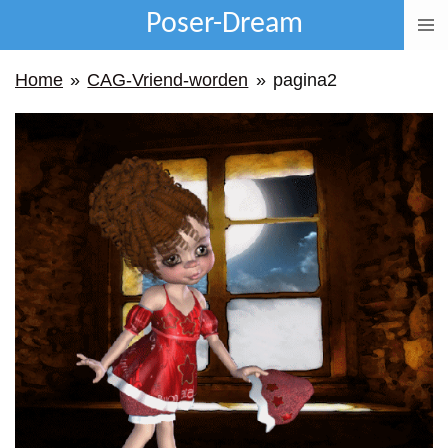
Poser-Dream
Ga
direct
Home
»
CAG-Vriend-worden
»
pagina2
naar
de
hoofdinhoud