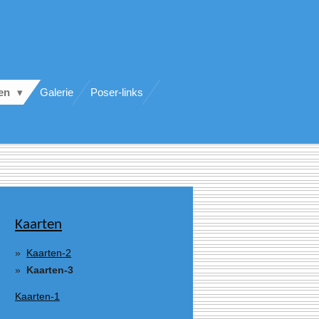
ten
Galerie
Poser-links
Kaarten
Kaarten-2
Kaarten-3
Kaarten-1