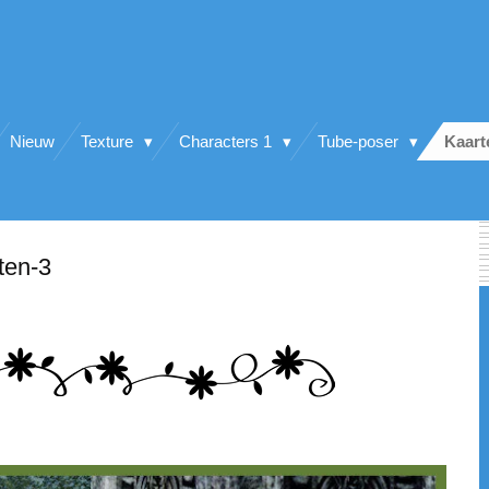
Nieuw
Texture
Characters 1
Tube-poser
Kaar
ten-3