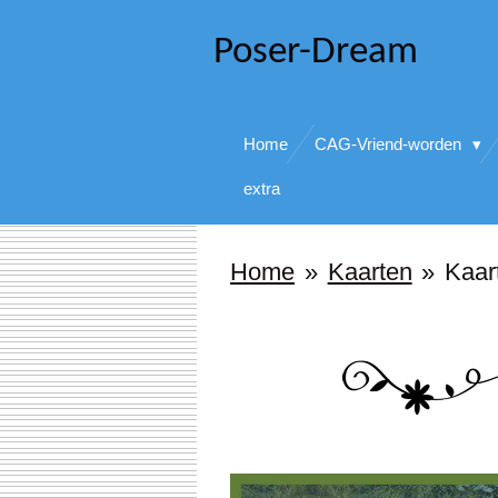
Ga
Poser-Dream
direct
naar
Home
CAG-Vriend-worden
de
hoofdinhoud
extra
Home
»
Kaarten
»
Kaar