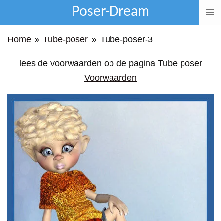
Poser-Dream
Ga
direct
Home
»
Tube-poser
»
Tube-poser-3
naar
de
lees de voorwaarden op de pagina Tube poser
hoofdinhoud
Voorwaarden