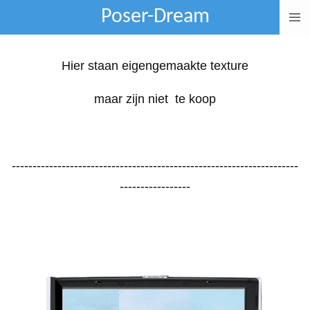
Poser-Dream
Ga
direct
naar
Hier staan eigengemaakte texture
de
maar zijn niet te koop
hoofdinhoud
---------------------------------------------------------------------
-----------------